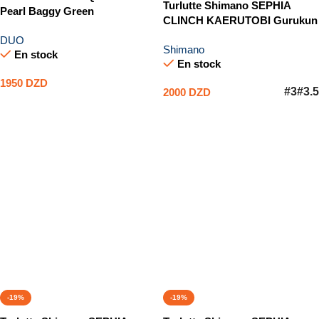
Turlutte Shimano SEPHIA
Pearl Baggy Green
CLINCH KAERUTOBI Gurukun
DUO
Shimano
En stock
En stock
1950
DZD
#3
#3.5
2000
DZD
Ajouter Au Panier
Choix Des Options
-19%
-19%