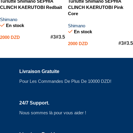
Turlutte Shimano SEPHIA
Turlutte Shimano SEPHIA
CLINCH KAERUTOBI Redbait
CLINCH KAERUTOBI Pink
Core
Shimano
En stock
Shimano
En stock
#3
#3.5
2000
DZD
#3
#3.5
2000
DZD
Choix Des Options
Choix Des Options
Livraison Gratuite
Pour Les Commandes De Plus De 10000 DZD!
24/7 Support.
Nous sommes là pour vous aider !