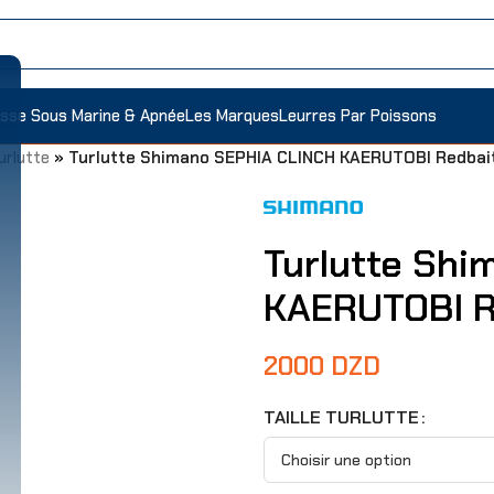
sse Sous Marine & Apnée
Les Marques
Leurres Par Poissons
urlutte
»
Turlutte Shimano SEPHIA CLINCH KAERUTOBI Redbai
Turlutte Sh
KAERUTOBI R
2000
DZD
TAILLE TURLUTTE