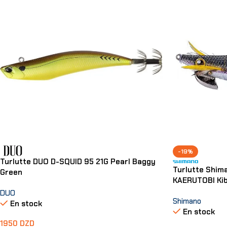
-19%
Turlutte DUO D-SQUID 95 21G Pearl Baggy
Turlutte Shim
Green
KAERUTOBI Ki
DUO
Shimano
En stock
En stock
1950
DZD