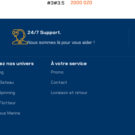
#3
#3.5
2000
DZD
ons
Choix Des Options
24/7 Support.
Nous sommes là pour vous aider !
ez nos univers
À votre service
ng
Promo
 Bateau
Contact
Spinning
Livraison et retour
Flotteur
ous Marine