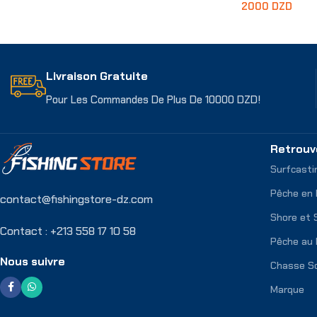
2000
DZD
Ajouter Au Panier
Choix Des Opti
Livraison Gratuite
Pour Les Commandes De Plus De 10000 DZD!
Retrouv
Surfcasti
Pêche en
contact@fishingstore-dz.com
Shore et 
Contact : +213 558 17 10 58
Pêche au 
Nous suivre
Chasse S
Marque