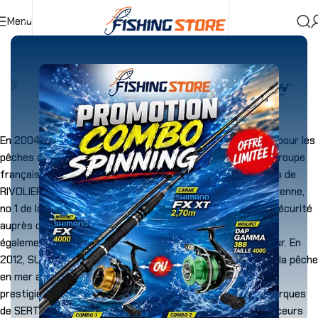
Menu
Accueil
»
SERT
En 2004, les marques PROWESS pour la carpe, et SAKURA pour les
pêches aux leurres, voient le jour. En 2011, SERT rejoint le groupe
français dirigé par Monsieur Arnaud VAN ROBAIS, aux côtés de
RIVOLIER, son illustre société sœur basée près de Saint Etienne,
no 1 de la chasse en France et leader dans le métier de la sécurité
auprès des armées et forces de l’ordre françaises. En 2011
également, la marque KATUSHA spécialisée silure voit le jour. En
2012, SUNSET devient une marque à part entière, dédiée à la pêche
en mer aux appâts du bord comme en bateau. GARBOLINO,
prestigieuse marque française rejoint le portefeuille de marques
de SERT. La même année, la distribution des bateaux amorceurs