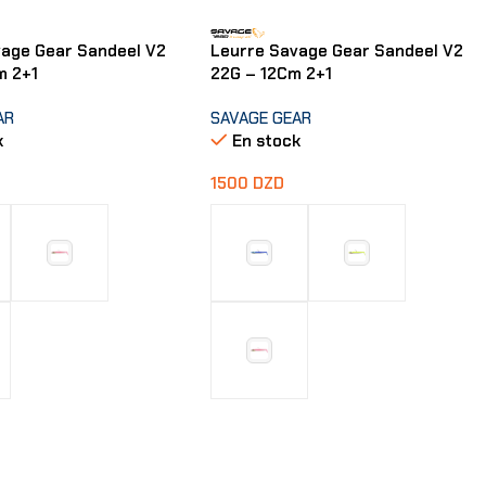
vage Gear Sandeel V2
Leurre Savage Gear Sandeel V2
m 2+1
22G – 12Cm 2+1
AR
SAVAGE GEAR
k
En stock
1500
DZD
 Options
Choix Des Options