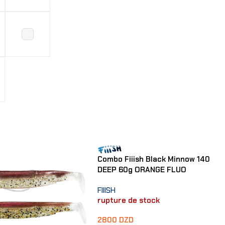
 Options
Combo Fiiish Black Minnow 140
DEEP 60g ORANGE FLUO
FIIISH
rupture de stock
2800
DZD