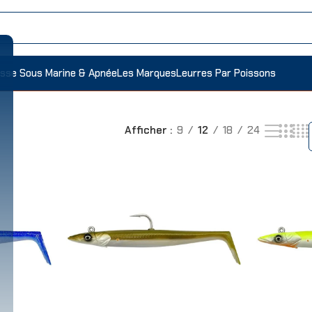
sse Sous Marine & Apnée
Les Marques
Leurres Par Poissons
ffichage de 1–12 sur 47 résultats
Afficher
9
12
18
24