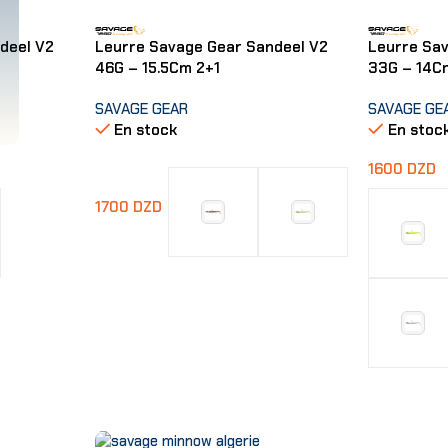
deel V2
Leurre Savage Gear Sandeel V2
Leurre Sa
46G – 15.5Cm 2+1
33G – 14C
SAVAGE GEAR
SAVAGE GE
En stock
En stoc
1600
DZD
1700
DZD
Choix Des Options
Choix Des