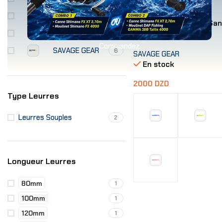
SAKURA
1
Leurre Savage Gear San
BIWAA
65G – 17.5Cm 2+1
1
Commandez
SAVAGE GEAR
6
SAVAGE GEAR
En stock
2000
DZD
Type Leurres
Leurres Souples
2
Longueur Leurres
80mm
1
Choix Des Options
100mm
1
120mm
1