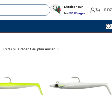
Livraison sur
0
D
les
58 Wilayas