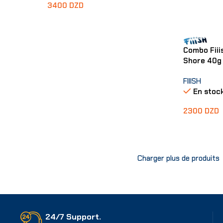
3400
DZD
Lire La Suite
Combo Fiii
Shore 40g 
FIIISH
En stoc
2300
DZD
Ajouter Au
Charger plus de produits
24/7 Support.