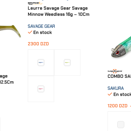
Leurre Savage Gear Savage
Minnow Weedless 16g – 10Cm
SAVAGE GEAR
En stock
2300
DZD
vage
COMBO SA
12.5Cm
SAKURA
En stoc
1200
DZD
Choix Des Options