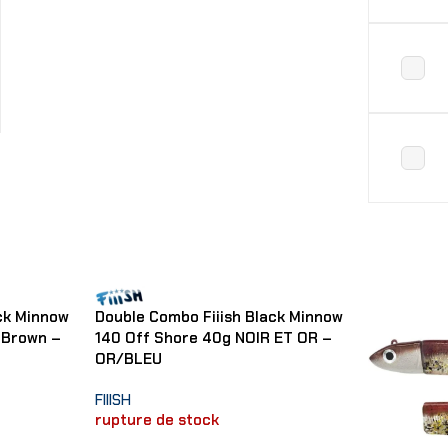
Choix Des
ck Minnow
Double Combo Fiiish Black Minnow
 Brown –
140 Off Shore 40g NOIR ET OR –
OR/BLEU
FIIISH
rupture de stock