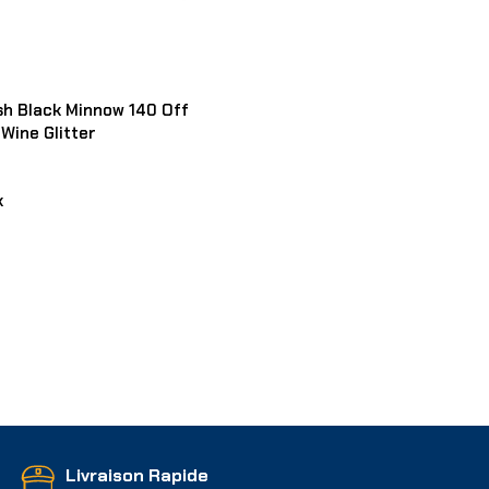
Lire La Suite
sh Black Minnow 140 Off
Wine Glitter
k
 Panier
Livraison Rapide