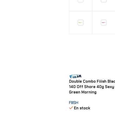
Choix Des Options
Double Combo Fiiish Bla
140 Off Shore 40g Sexy
Green Morning
FIIISH
En stock