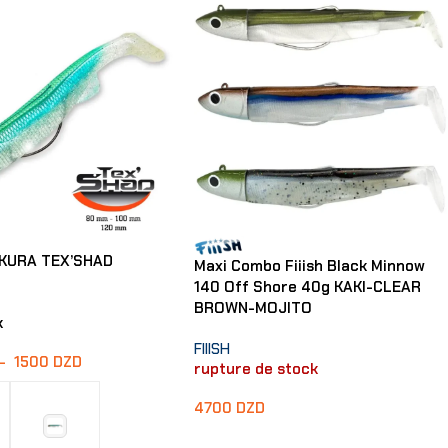
KURA TEX’SHAD
Maxi Combo Fiiish Black Minnow
140 Off Shore 40g KAKI-CLEAR
BROWN-MOJITO
k
FIIISH
–
1500
DZD
rupture de stock
4700
DZD
Lire La Suite