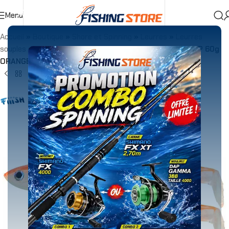
Menu
Accueil
»
Boutique
»
Shore et Spinning
»
Leurres
»
Leurres
souples
»
Combo
»
Combo Fiiish Black Minnow 140 DEEP 60g
ORANGE FLUO