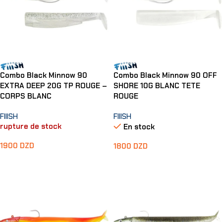
Combo Black Minnow 90
Combo Black Minnow 90 OFF
EXTRA DEEP 20G TP ROUGE –
SHORE 10G BLANC TETE
CORPS BLANC
ROUGE
FIIISH
FIIISH
rupture de stock
En stock
1900
DZD
1800
DZD
Lire La Suite
Ajouter Au Panier