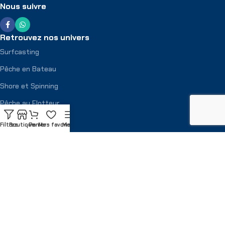
Nous suivre
Retrouvez nos univers
Surfcasting
Pêche en Bateau
Shore et Spinning
Pêche au Flotteur
Chasse Sous Marine
Filtres
Boutique
Panier
Mes favoris
Menu
Marque
À votre service
Promo
Contact
Livraison et retour