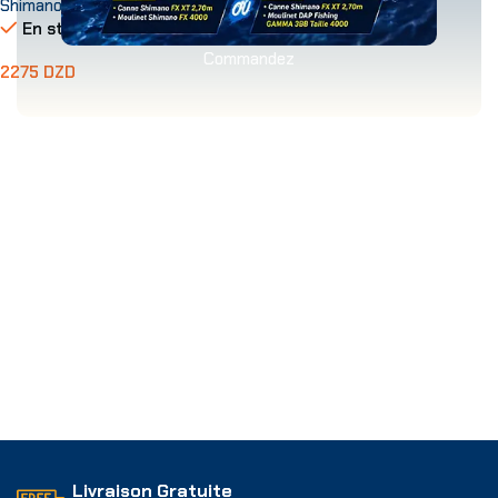
Shimano
En stock
Commandez
2275
DZD
Choix Des Options
Livraison Gratuite