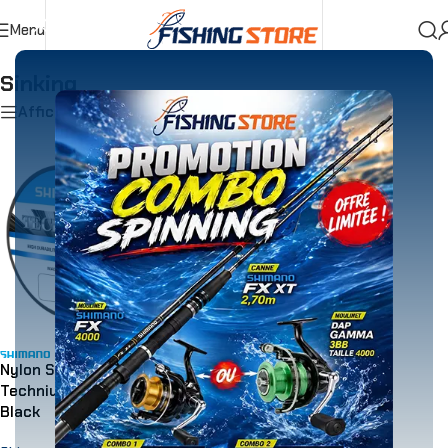
Menu
Accueil
»
Pêche Au Flotteur
»
Fils
»
Sinking
Sinking
Afficher les filtres
Nylon Sinking Shimano
Technium Invisitec 300m
Black