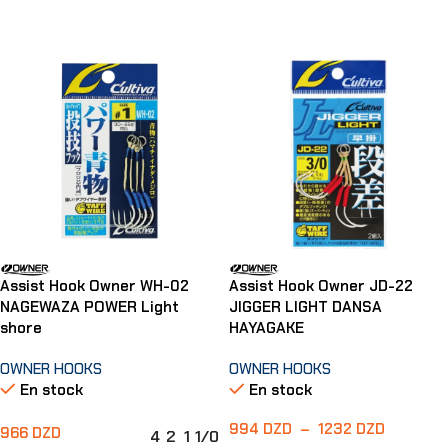
Choix Des Options
Choix Des Options
Assist Hook Owner WH-02
Assist Hook Owner JD-22
NAGEWAZA POWER Light
JIGGER LIGHT DANSA
shore
HAYAGAKE
OWNER HOOKS
OWNER HOOKS
En stock
En stock
994
DZD
–
1232
DZD
966
DZD
4
2
1
1/0