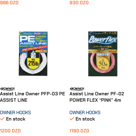
966
DZD
930
DZD
Choix Des Options
Choix Des Options
Assist Line Owner PFP-03 PE
Assist Line Owner PF-02
ASSIST LINE
POWER FLEX “PINK” 4m
OWNER HOOKS
OWNER HOOKS
En stock
En stock
1200
DZD
1190
DZD