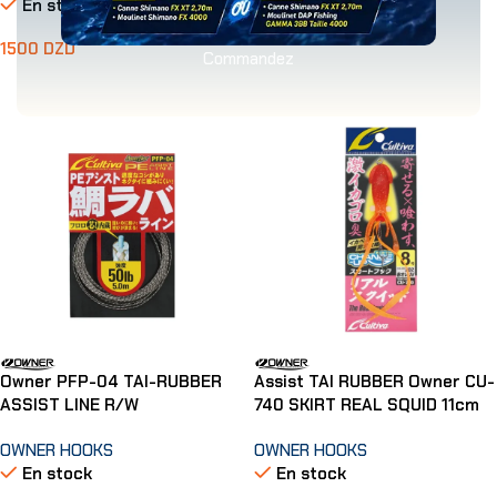
En stock
800
DZD
1500
DZD
Commandez
Choix Des Options
Choix Des Options
Owner PFP-04 TAI-RUBBER
Assist TAI RUBBER Owner CU-
ASSIST LINE R/W
740 SKIRT REAL SQUID 11cm
OWNER HOOKS
OWNER HOOKS
En stock
En stock