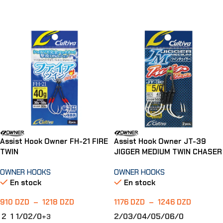
Choix Des Options
Choix Des Options
Assist Hook Owner FH-21 FIRE
Assist Hook Owner JT-39
TWIN
JIGGER MEDIUM TWIN CHASER
OWNER HOOKS
OWNER HOOKS
En stock
En stock
910
DZD
–
1218
DZD
1176
DZD
–
1246
DZD
2
1
1/0
2/0
2/0
3/0
4/0
5/0
6/0
+3