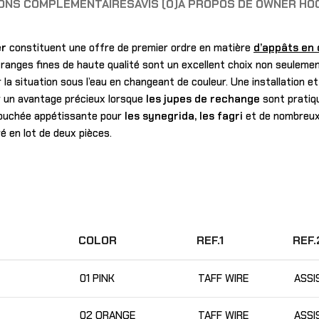
IONS COMPLÉMENTAIRES
AVIS (0)
A PROPOS DE OWNER HO
r
constituent une offre de premier ordre en matière
d’appâts en
franges fines de haute qualité sont un excellent choix non seuleme
la situation sous l’eau en changeant de couleur. Une installation e
ir un avantage précieux lorsque
les jupes de rechange
sont pratiqu
ouchée appétissante pour
les synegrida, les fagri
et de nombreux 
ré en lot de deux pièces.
COLOR
REF.1
REF.
01 PINK
TAFF WIRE
ASSI
02 ORANGE
TAFF WIRE
ASSI