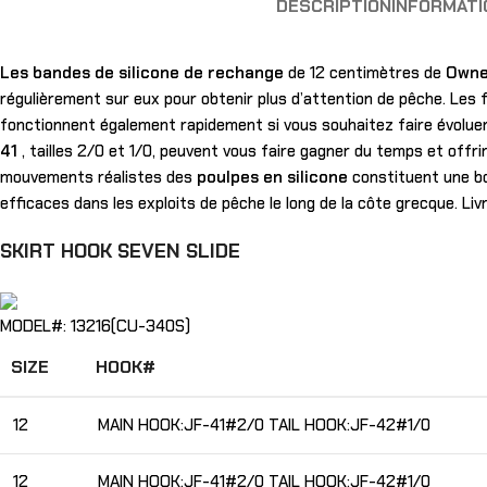
DESCRIPTION
INFORMAT
Les bandes de silicone de rechange
de 12 centimètres de
Owne
régulièrement sur eux pour obtenir plus d’attention de pêche. Les 
fonctionnent également rapidement si vous souhaitez faire évoluer 
41
, tailles 2/0 et 1/0, peuvent vous faire gagner du temps et offr
mouvements réalistes des
poulpes en silicone
constituent une b
efficaces dans les exploits de pêche le long de la côte grecque. Liv
SKIRT HOOK SEVEN SLIDE
MODEL#: 13216(CU-340S)
SIZE
HOOK#
12
MAIN HOOK:JF-41#2/0 TAIL HOOK:JF-42#1/0
12
MAIN HOOK:JF-41#2/0 TAIL HOOK:JF-42#1/0