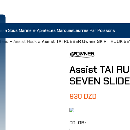
sse Sous Marine & Apnée
Les Marques
Leurres Par Poissons
teau
»
Assist Hook
»
Assist TAI RUBBER Owner SKIRT HOOK SE
Assist TAI 
SEVEN SLIDE
930
DZD
COLOR