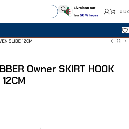
Livraison sur
0
D
les
58 Wilayas
VEN SLIDE 12CM
RUBBER Owner SKIRT HOOK
 12CM