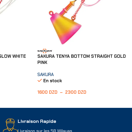
GLOW WHITE
SAKURA TENYA BOTTOM STRAIGHT GOLD
PINK
SAKURA
En stock
1600
DZD
–
2300
DZD
Choix Des Options
Livraison Rapide
Livraison sur les 58 Wilayas