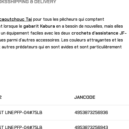
OKS
SHIPPING & DELIVERY
 caoutchouc Tai
pour tous les pêcheurs qui comptent
nt lorsque le
gabarit Kabura
en a besoin de nouvelles, mais elles
t un équipement faciles avec les deux
crochets d’assistance JF-
es parmi d’autres accessoires. Les couleurs attrayantes et les
autres prédateurs qui en sont avides et sont particulièrement
2
JANCODE
ST LINE:PFP-04#75LB
4953873256936
ST LINE:PFP-04#75LB
4953873256943