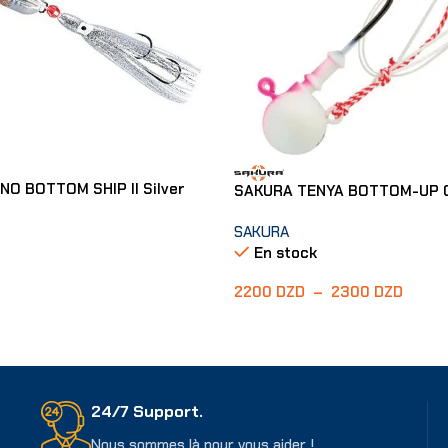
NO BOTTOM SHIP II Silver
SAKURA TENYA BOTTOM-UP 
SAKURA
En stock
2200
DZD
–
2300
DZD
er
Choix Des Options
24/7 Support.
Nous sommes là pour vous aider !