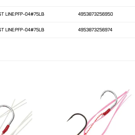
ST LINE:PFP-04#75LB
4953873256950
ST LINE:PFP-04#75LB
4953873256974