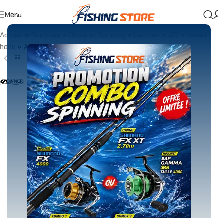
Menu
Accueil
»
Boutique
»
Shore et Spinning
»
Leurres
»
JIG
»
Assist
hook
»
Assist Line Owner PFP-03 PE ASSIST LINE