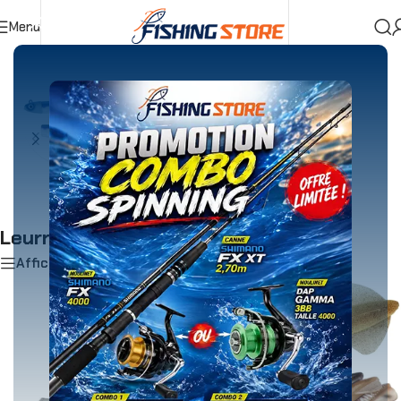
Menu
Accueil
»
Shore et Spinning
»
Leurres
»
Leurres souples
COMBO
SHADS
Leurres souples
Afficher les filtres