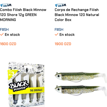
Combo Fiiish Black Minnow
Corps de Rechange Fiiish
120 Shore 12g GREEN
Black Minnow 120 Natural
MORNING
Color Box
FIIISH
FIIISH
En stock
En stock
1600
DZD
1900
DZD
Ajouter Au Panier
Ajouter Au Panier