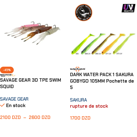
-45%
DARK WATER PACK 1 SAKURA
SAVAGE GEAR 3D TPE SWIM
GOBYGO 105MM Pochette de
SQUID
5
SAVAGE GEAR
SAKURA
En stock
rupture de stock
2100
DZD
–
2600
DZD
1700
DZD
Choix Des Options
Lire La Suite