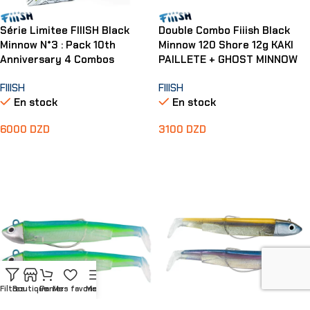
Série Limitee FIIISH Black
Double Combo Fiiish Black
Minnow N°3 : Pack 10th
Minnow 120 Shore 12g KAKI
Anniversary 4 Combos
PAILLETE + GHOST MINNOW
FIIISH
FIIISH
En stock
En stock
6000
DZD
3100
DZD
Ajouter Au Panier
Ajouter Au Panier
Filtres
Boutique
Panier
Mes favoris
Menu