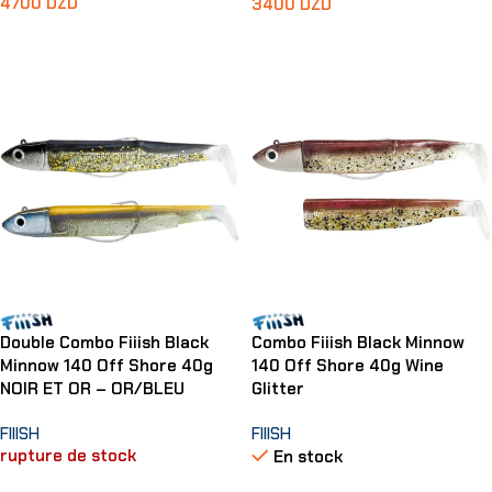
4700
DZD
3400
DZD
Lire La Suite
Ajouter Au Panier
Double Combo Fiiish Black
Combo Fiiish Black Minnow
Minnow 140 Off Shore 40g
140 Off Shore 40g Wine
NOIR ET OR – OR/BLEU
Glitter
FIIISH
FIIISH
rupture de stock
En stock