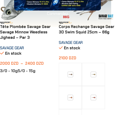
Commandez
Tête Plombée Savage Gear
Corps Rechange Savage Gear
Savage Minnow Weedless
3D Swim Squid 25cm – 86g
Jighead – Par 3
SAVAGE GEAR
SAVAGE GEAR
En stock
En stock
2100
DZD
2000
DZD
–
2400
DZD
3/0 - 10g
5/0 - 15g
Choix Des Options