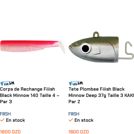
Lire La Suite
Ajouter Au Panier
Corps de Rechange Fiiish
Tete Plombee Fiiish Black
Black Minnow 140 Taille 4 –
Minnow Deep 37g Taille 3 KAKI
Par 3
Par 2
FIIISH
FIIISH
En stock
En stock
1800
DZD
1600
DZD