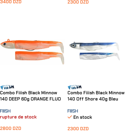
3400
DZD
2300
DZD
Lire La Suite
Ajouter Au Panier
Combo Fiiish Black Minnow
Combo Fiiish Black Minnow
140 DEEP 60g ORANGE FLUO
140 Off Shore 40g Bleu
FIIISH
FIIISH
rupture de stock
En stock
2800
DZD
2300
DZD