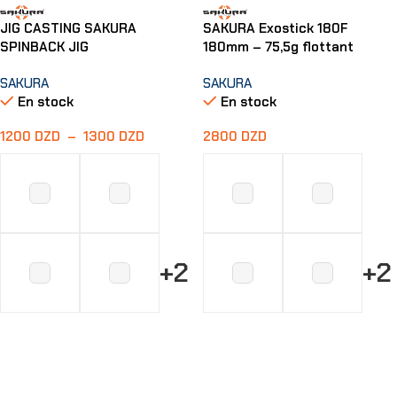
JIG CASTING SAKURA
SAKURA Exostick 180F
SPINBACK JIG
180mm – 75,5g flottant
SAKURA
SAKURA
En stock
En stock
1200
DZD
–
1300
DZD
2800
DZD
+2
+2
Choix Des Options
Choix Des Options