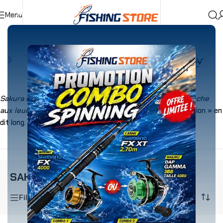
Menu
Accueil
»
SAKURA
Sakura est une marque française spécialisée dans la pêche
aux leurres
. Notre slogan « la pêche aux leurres pour passion » en
dit long.
SAKURA
Filtrer