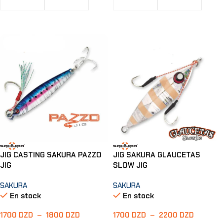
Choix Des Options
Choix Des Options
JIG CASTING SAKURA PAZZO
JIG SAKURA GLAUCETAS
JIG
SLOW JIG
SAKURA
SAKURA
En stock
En stock
1700
DZD
–
1800
DZD
1700
DZD
–
2200
DZD