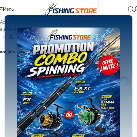
Menu
Accueil
»
Boutique
»
Shore et Spinning
»
Leurres
»
Leurres de
surface
»
SAKURA BELO PENCIL 150F 14G FLOTTANT