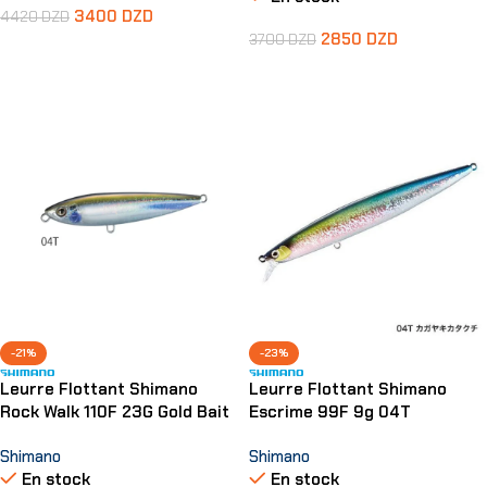
3400
DZD
4420
DZD
2850
DZD
3700
DZD
Ajouter Au Panier
Ajouter Au Panier
-21%
-23%
Leurre Flottant Shimano
Leurre Flottant Shimano
Rock Walk 110F 23G Gold Bait
Escrime 99F 9g 04T
Shimano
Shimano
En stock
En stock