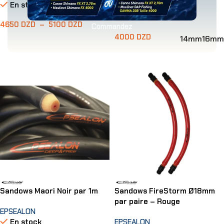
En stock
EPSEALON
En stock
4650
DZD
–
5100
DZD
Commandez
4000
DZD
14mm
16mm
Choix Des Options
Choix Des Options
Sandows Maori Noir par 1m
Sandows FireStorm Ø18mm
par paire – Rouge
EPSEALON
En stock
EPSEALON