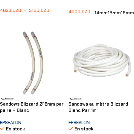
4650
DZD
–
5100
DZD
4000
DZD
14mm
16mm
18mm
Choix Des Options
Choix Des Options
Sandows Blizzard Ø16mm par
Sandows au mètre Blizzard
paire – Blanc
Blanc Par 1m
EPSEALON
EPSEALON
En stock
En stock