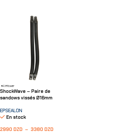
Choix Des Options
Choix Des Options
ShockWave – Paire de
sandows vissés Ø16mm
EPSEALON
En stock
2990
DZD
–
3380
DZD
Choix Des Options