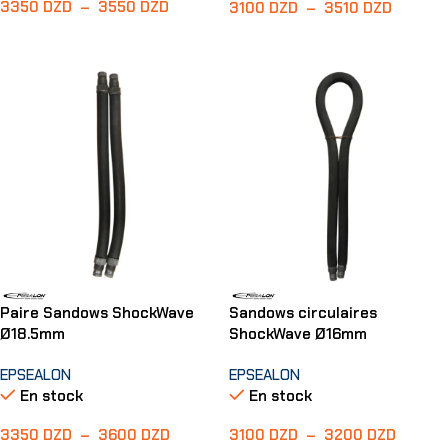
3350
DZD
–
3550
DZD
3100
DZD
–
3510
DZD
Choix Des Options
Choix Des Options
Paire Sandows ShockWave
Sandows circulaires
Ø18.5mm
ShockWave Ø16mm
EPSEALON
EPSEALON
En stock
En stock
3350
DZD
–
3600
DZD
3100
DZD
–
3200
DZD