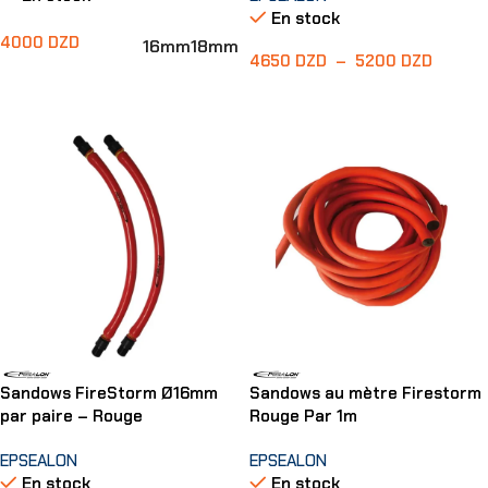
En stock
4000
DZD
16mm
18mm
4650
DZD
–
5200
DZD
Choix Des Options
Choix Des Options
Sandows FireStorm Ø16mm
Sandows au mètre Firestorm
par paire – Rouge
Rouge Par 1m
EPSEALON
EPSEALON
En stock
En stock