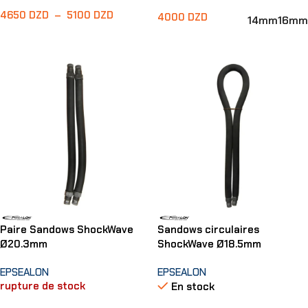
4650
DZD
–
5100
DZD
4000
DZD
14mm
16mm
Choix Des Options
Choix Des Options
Paire Sandows ShockWave
Sandows circulaires
Ø20.3mm
ShockWave Ø18.5mm
EPSEALON
EPSEALON
rupture de stock
En stock