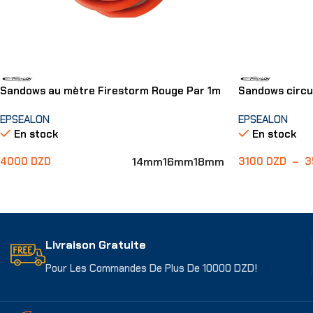
Sandows au mètre Firestorm Rouge Par 1m
Sandows circu
EPSEALON
EPSEALON
En stock
En stock
14mm
16mm
18mm
4000
DZD
3100
DZD
–
3
Choix Des Options
Choix Des Opti
Livraison Gratuite
Pour Les Commandes De Plus De 10000 DZD!