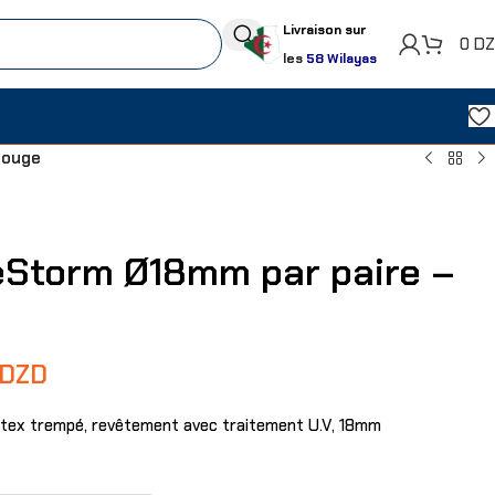
Livraison sur
0
D
les
58 Wilayas
Rouge
eStorm Ø18mm par paire –
DZD
tex trempé, revêtement avec traitement U.V, 18mm