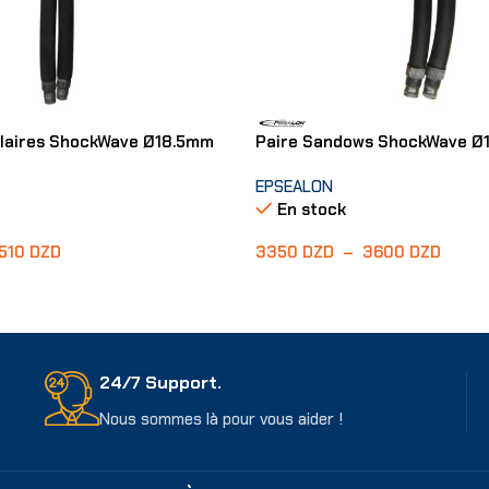
laires ShockWave Ø18.5mm
Paire Sandows ShockWave Ø
EPSEALON
En stock
510
DZD
3350
DZD
–
3600
DZD
ons
Choix Des Options
24/7 Support.
Nous sommes là pour vous aider !