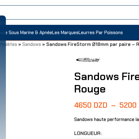
sse Sous Marine & Apnée
Les Marques
Leurres Par Poissons
rbalètes
»
Sandows
»
Sandows FireStorm Ø18mm par paire – 
Sandows Fir
Rouge
4650
DZD
–
5200
Sandows haute performance la
LONGUEUR