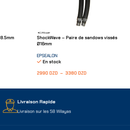
18.5mm
ShockWave – Paire de sandows vissés
Ø16mm
EPSEALON
En stock
2990
DZD
–
3380
DZD
Choix Des Options
Livraison Rapide
Livraison sur les 58 Wilayas