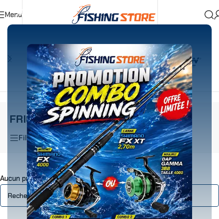
Menu
Accueil
»
FRICHY
FRICHY
Filtrer
Aucun produit ne correspond à votre sélection.