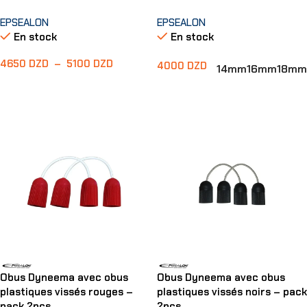
EPSEALON
EPSEALON
En stock
En stock
4650
DZD
–
5100
DZD
4000
DZD
14mm
16mm
18mm
Choix Des Options
Choix Des Options
Obus Dyneema avec obus
Obus Dyneema avec obus
plastiques vissés rouges –
plastiques vissés noirs – pack
pack 2pcs
2pcs