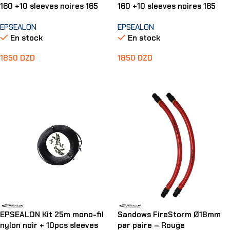
160 +10 sleeves noires 165
160 +10 sleeves noires 165
EPSEALON
EPSEALON
En stock
En stock
1850
DZD
1850
DZD
Ajouter Au Panier
Ajouter Au Panier
EPSEALON Kit 25m mono-fil
Sandows FireStorm Ø18mm
nylon noir + 10pcs sleeves
par paire – Rouge