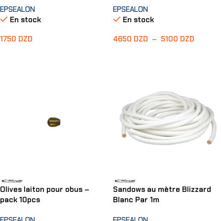
EPSEALON
EPSEALON
En stock
En stock
1750
DZD
4650
DZD
–
5100
DZD
Ajouter Au Panier
Choix Des Options
Olives laiton pour obus –
Sandows au mètre Blizzard
pack 10pcs
Blanc Par 1m
EPSEALON
EPSEALON