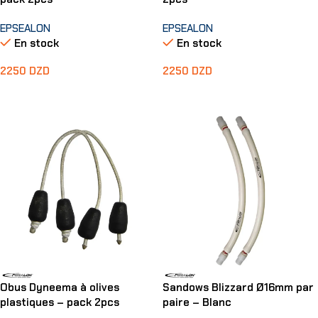
EPSEALON
EPSEALON
En stock
En stock
2250
DZD
2250
DZD
Ajouter Au Panier
Ajouter Au Panier
Obus Dyneema à olives
Sandows Blizzard Ø16mm par
plastiques – pack 2pcs
paire – Blanc