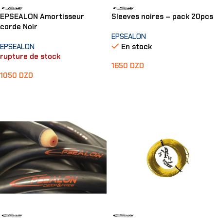
EPSEALON Amortisseur
Sleeves noires – pack 20pcs
corde Noir
EPSEALON
EPSEALON
En stock
rupture de stock
1650
DZD
1050
DZD
Choix Des Options
Lire La Suite