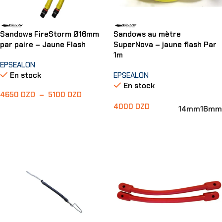
Sandows FireStorm Ø16mm
Sandows au mètre
par paire – Jaune Flash
SuperNova – jaune flash Par
1m
EPSEALON
En stock
EPSEALON
En stock
4650
DZD
–
5100
DZD
4000
DZD
14mm
16mm
Choix Des Options
Choix Des Options