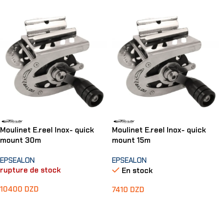
Moulinet E.reel Inox- quick
Moulinet E.reel Inox- quick
mount 30m
mount 15m
EPSEALON
EPSEALON
rupture de stock
En stock
10400
DZD
7410
DZD
Lire La Suite
Ajouter Au Panier