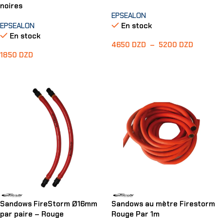
noires
EPSEALON
EPSEALON
En stock
En stock
4650
DZD
–
5200
DZD
1850
DZD
Choix Des Options
Ajouter Au Panier
Sandows FireStorm Ø16mm
Sandows au mètre Firestorm
par paire – Rouge
Rouge Par 1m