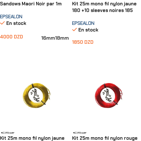
Sandows Maori Noir par 1m
Kit 25m mono fil nylon jaune
180 +10 sleeves noires 185
EPSEALON
En stock
EPSEALON
En stock
4000
DZD
16mm
18mm
1850
DZD
Choix Des Options
Ajouter Au Panier
Kit 25m mono fil nylon jaune
Kit 25m mono fil nylon rouge