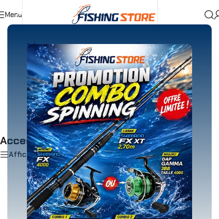
Menu
Accueil
»
Chasse Sous Marine & Apnée
»
Accessoires Arbalètes
SANDOWS
MOULINET
ARBALETTES
Accessoires Arbalètes
Afficher les filtres