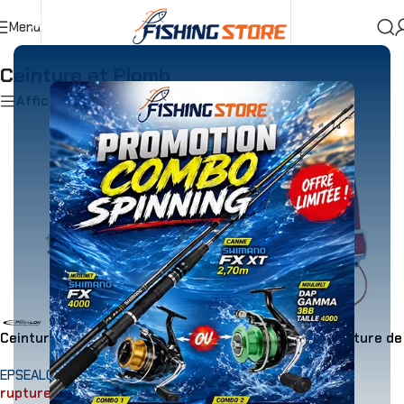
Menu
Accueil
»
Chasse Sous Marine & Apnée
»
Ceinture et Plomb
Ceinture et Plomb
Afficher les filtres
Ceinture Marseillaise
Sous-cutale pour ceinture de
plombs – Rouge
EPSEALON
rupture de stock
EPSEALON