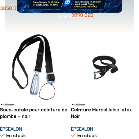
En stock
3850
DZD
3850
DZD
Commandez
Lire La Suite
Ajouter Au Panier
Sous-cutale pour ceinture de
Ceinture Marseillaise latex
plombs – noir
Noir
EPSEALON
EPSEALON
En stock
En stock