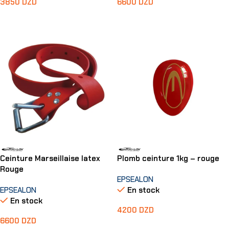
3850
DZD
6600
DZD
Ajouter Au Panier
Ajouter Au Panier
Ceinture Marseillaise latex
Plomb ceinture 1kg – rouge
Rouge
EPSEALON
EPSEALON
En stock
En stock
4200
DZD
6600
DZD
Ajouter Au Panier