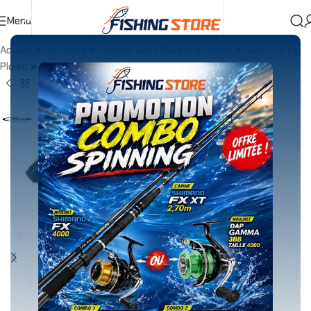
Menu
Accueil
»
Boutique
»
Chasse Sous Marine & Apnée
»
Ceinture et
Plomb
»
Paire de plomb cheville – 500g