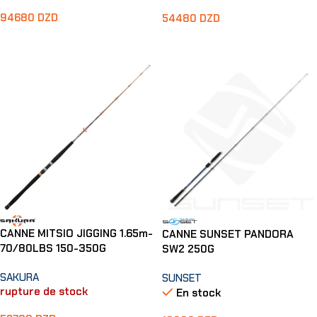
94680
DZD
54480
DZD
Lire La Suite
Ajouter Au Panier
CANNE MITSIO JIGGING 1.65m-
CANNE SUNSET PANDORA
70/80LBS 150-350G
SW2 250G
SAKURA
SUNSET
rupture de stock
En stock