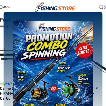
Menu
Accueil
»
Pêche en Bateau
»
Cannes
»
Fast Jigging
Fast Jigging
Afficher les filtres
CANNE SHIMANO 20Game
Canne DAP FISHING
Type Jigging Spin 250g
HIRAMASA Pro Jigging
Carbon
Shimano