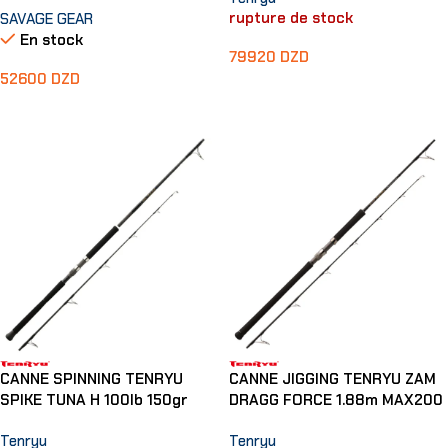
rupture de stock
SAVAGE GEAR
En stock
79920
DZD
52600
DZD
Lire La Suite
Ajouter Au Panier
CANNE SPINNING TENRYU
CANNE JIGGING TENRYU ZAM
SPIKE TUNA H 100lb 150gr
DRAGG FORCE 1.88m MAX200
Tenryu
Tenryu