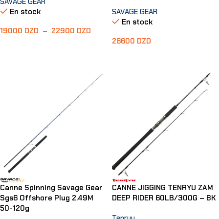
SAVAGE GEAR
En stock
SAVAGE GEAR
En stock
19000
DZD
–
22900
DZD
26600
DZD
Choix Des Options
Ajouter Au Panier
Canne Spinning Savage Gear
CANNE JIGGING TENRYU ZAM
Sgs6 Offshore Plug 2.49M
DEEP RIDER 60LB/300G – 8K
50-120g
Tenryu