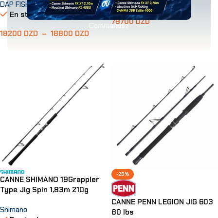
En stock
DAP FISHING
En stock
79700
DZD
Commandez
18200
DZD
–
18800
DZD
Ajouter Au Panier
Choix Des Options
-20%
CANNE SHIMANO 19Grappler
Type Jig Spin 1,83m 210g
CANNE PENN LEGION JIG 603
Shimano
80 lbs