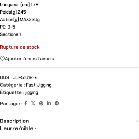
Longueur (cm):1.78
Poids(g):245
Action(g):MAX230g
PE: 3-5
Sections:1
Rupture de stock
Ajouter à mes favoris
UGS :
JDF5101S-6
Catégorie :
Fast Jigging
Étiquette :
jigging
Partager:
Description
Leurre/cible :