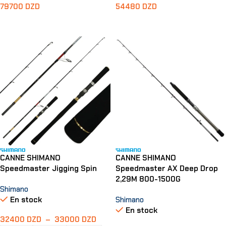
79700
DZD
54480
DZD
Ajouter Au Panier
Ajouter Au Panier
CANNE SHIMANO
CANNE SHIMANO
Speedmaster Jigging Spin
Speedmaster AX Deep Drop
2,29M 800-1500G
Shimano
En stock
Shimano
En stock
32400
DZD
–
33000
DZD