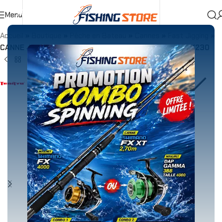
Menu
Accueil
»
Boutique
»
Pêche en Bateau
»
Cannes
»
Fast Jigging
»
CANNE JIGGING TENRYU ZAM DRAGG FORCE 1.78m MAX230