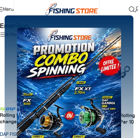
Menu
Accueil
»
Pêche Au Flotteur
»
Bas de Ligne
»
Emerillon
Emerillon
Afficher les filtres
Rolling Swivel W/ Quick
Emerillon Mer Sunset Rolling
change snap
W / Hole St-S-0001 – Par 10
DAP FISHING
SUNSET