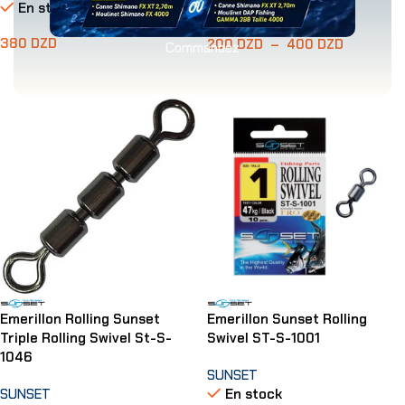
En stock
En stock
380
DZD
200
DZD
–
400
DZD
Commandez
Choix Des Options
Choix Des Options
Emerillon Rolling Sunset
Emerillon Sunset Rolling
Triple Rolling Swivel St-S-
Swivel ST-S-1001
1046
SUNSET
SUNSET
En stock