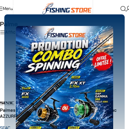
Menu
Accueil
»
Chasse Sous Marine & Apnée
»
Palme
Palme
Afficher les filtres
Palmes Snorkeling Seac
Palmes Snorkeling Seac
AZZURRA ROSE
AZZURRA LIME
SEAC
SEAC