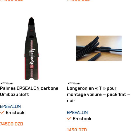
Choix Des Options
Choix Des Options
Palmes EPSEALON carbone
Longeron en « T » pour
Umibozu Soft
montage voilure – pack 1mt –
noir
EPSEALON
En stock
EPSEALON
En stock
74500
DZD
1450
DZD