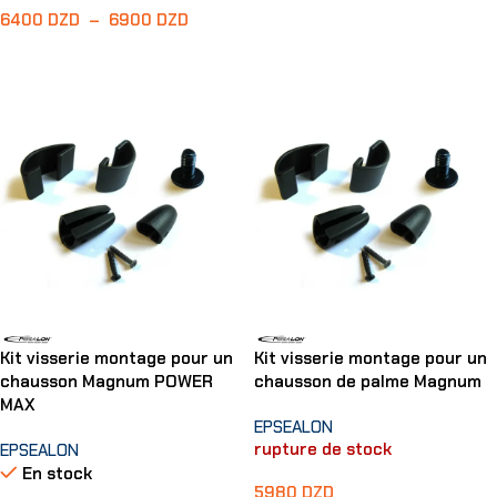
6400
DZD
–
6900
DZD
Choix Des Options
Choix Des Options
Kit visserie montage pour un
Kit visserie montage pour un
chausson Magnum POWER
chausson de palme Magnum
MAX
EPSEALON
rupture de stock
EPSEALON
En stock
5980
DZD