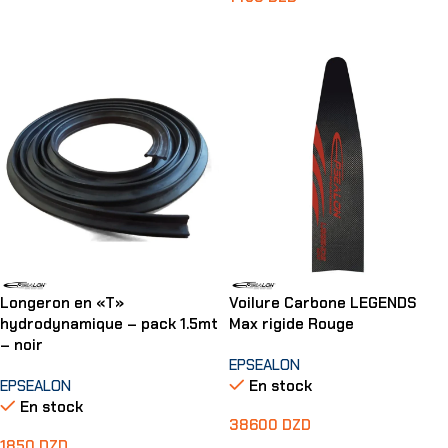
Choix Des Options
Ajouter Au Panier
Longeron en «T»
Voilure Carbone LEGENDS
hydrodynamique – pack 1.5mt
Max rigide Rouge
– noir
EPSEALON
EPSEALON
En stock
En stock
38600
DZD
1850
DZD