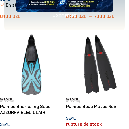
En stock
En stock
Commandez
6400
DZD
6400
DZD
–
7000
DZD
Choix Des Options
Choix Des Options
Palmes Snorkeling Seac
Palmes Seac Motus Noir
AZZURRA BLEU CLAIR
SEAC
rupture de stock
SEAC