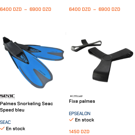
6400
DZD
–
6900
DZD
6400
DZD
–
6900
DZD
Choix Des Options
Choix Des Options
Fixe palmes
Palmes Snorkeling Seac
Speed bleu
EPSEALON
En stock
SEAC
En stock
1450
DZD