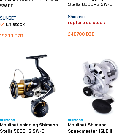
Stella 6000PG SW-C
SW FD
Shimano
SUNSET
rupture de stock
En stock
248700
DZD
19200
DZD
Lire La Suite
Ajouter Au Panier
Moulinet spinning Shimano
Moulinet Shimano
Stella 5000HG SW-C
Speedmaster 16LD II