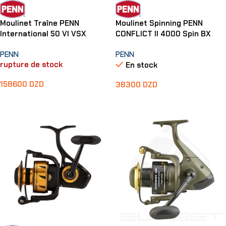
Moulinet Traîne PENN
Moulinet Spinning PENN
International 50 VI VSX
CONFLICT II 4000 Spin BX
PENN
PENN
rupture de stock
En stock
158600
DZD
38300
DZD
Lire La Suite
Ajouter Au Panier