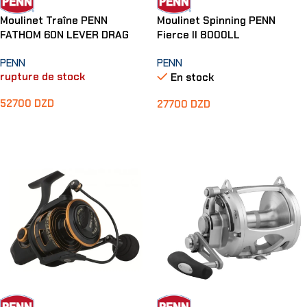
Moulinet Traîne PENN
Moulinet Spinning PENN
FATHOM 60N LEVER DRAG
Fierce II 8000LL
PENN
PENN
rupture de stock
En stock
52700
DZD
27700
DZD
Lire La Suite
Ajouter Au Panier