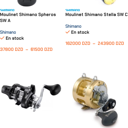
Moulinet Shimano Spheros
Moulinet Shimano Stella SW C
SW A
Shimano
Shimano
En stock
En stock
162000
DZD
–
243900
DZD
37800
DZD
–
61500
DZD
Choix Des Options
Choix Des Options