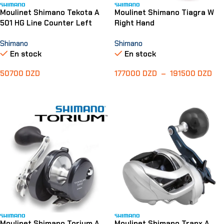
Moulinet Shimano Tekota A
Moulinet Shimano Tiagra W
501 HG Line Counter Left
Right Hand
Shimano
Shimano
En stock
En stock
50700
DZD
177000
DZD
–
191500
DZD
Ajouter Au Panier
Choix Des Options
Moulinet Shimano Torium A
Moulinet Shimano Tranx A