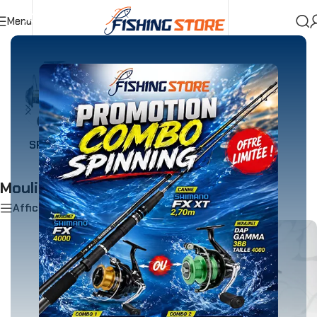
Menu
Accueil
»
Pêche en Bateau
»
Moulinet Pêche en Bateau
SPINNING & JIGGINGS
CASTING
Moulinet Pêche en Bateau
Afficher les filtres