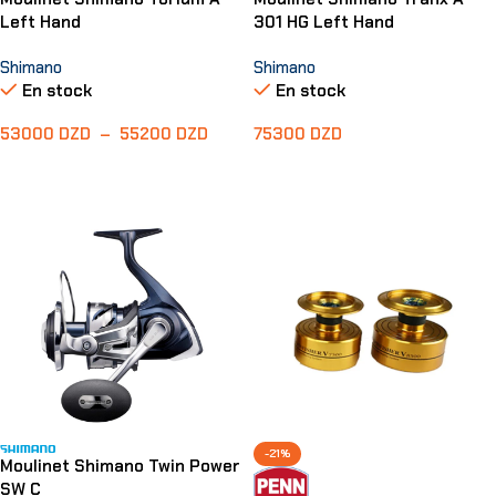
Left Hand
301 HG Left Hand
Shimano
Shimano
En stock
En stock
53000
DZD
–
55200
DZD
75300
DZD
Choix Des Options
Ajouter Au Panier
-21%
Moulinet Shimano Twin Power
SW C