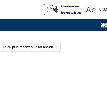
Livraison sur
0
D
les
58 Wilayas