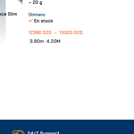
– 20 g
ce Slim
Shimano
En stock
12360
DZD
–
13320
DZD
3.90m
4.20M
Choix Des Options
24/7 Support.