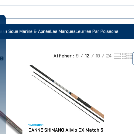
sse Sous Marine & Apnée
Les Marques
Leurres Par Poissons
s
e
Afficher
9
12
18
24
CANNE SHIMANO Alivio CX Match 5