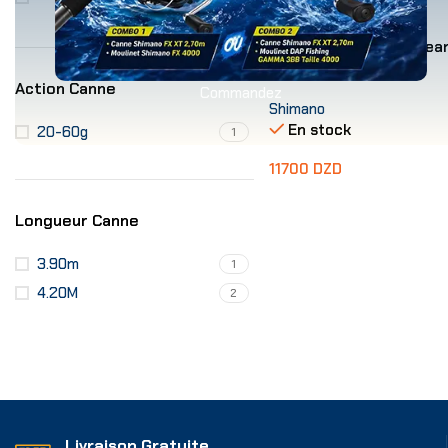
CANNE Shimano Vengean
Tele GT 420H 20-60g
Action Canne
Commandez
Shimano
En stock
20-60g
1
11700
DZD
Ajouter Au Panier
Longueur Canne
3.90m
1
4.20M
2
Livraison Gratuite