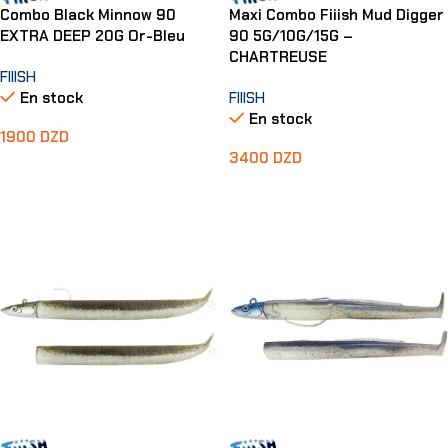
Combo Black Minnow 90
Maxi Combo Fiiish Mud Digger
EXTRA DEEP 20G Or-Bleu
90 5G/10G/15G –
CHARTREUSE
FIIISH
En stock
FIIISH
En stock
1900
DZD
3400
DZD
Ajouter Au Panier
Ajouter Au Panier