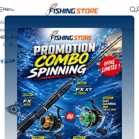
Menu
Accueil
»
Boutique
»
Shore et Spinning
»
Leurres
»
Leurres
souples
»
Combo
»
Combo Fiiish Black Minnow 140 Off Shore
40g Bleu