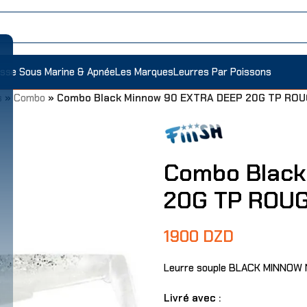
sse Sous Marine & Apnée
Les Marques
Leurres Par Poissons
s
»
Combo
»
Combo Black Minnow 90 EXTRA DEEP 20G TP RO
Combo Black
20G TP ROU
1900
DZD
Leurre souple BLACK MINNOW 
Livré avec :