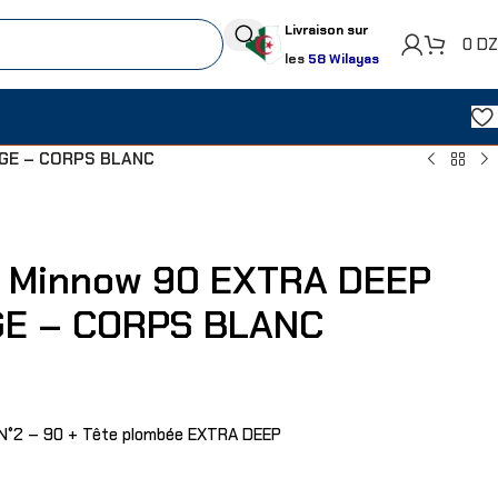
Livraison sur
0
D
les
58 Wilayas
UGE – CORPS BLANC
 Minnow 90 EXTRA DEEP
GE – CORPS BLANC
N°2 – 90 + Tête plombée EXTRA DEEP