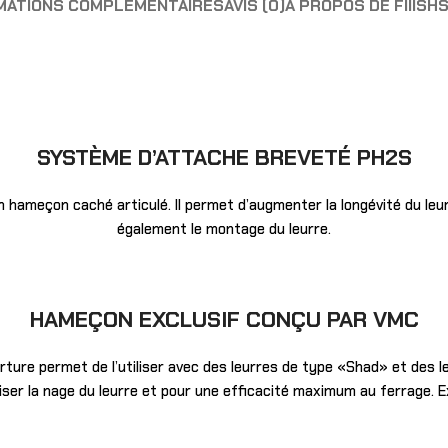
MATIONS COMPLÉMENTAIRES
AVIS (0)
A PROPOS DE FIIISH
S
SYSTÈME D’ATTACHE BREVETÉ PH2S
hameçon caché articulé. Il permet d’augmenter la longévité du leurre 
également le montage du leurre.
HAMEÇON EXCLUSIF CONÇU PAR VMC
ture permet de l’utiliser avec des leurres de type «Shad» et des leu
iser la nage du leurre et pour une efficacité maximum au ferrage. Ex