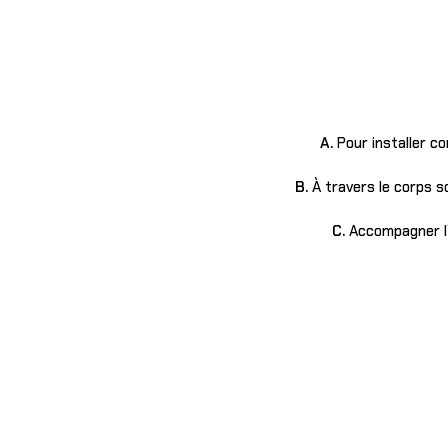
A.
Pour installer c
B.
À travers le corps s
C.
Accompagner l’h