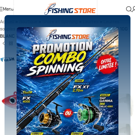
Menu
Accueil
»
Boutique
»
Shore et Spinning
»
Leurres
»
Leurres
souples
»
Combo
»
Combo Black Minnow 90 OFF SHORE 10G
BLANC TETE ROUGE