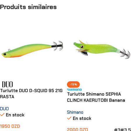
Produits similaires
-19%
Turlutte DUO D-SQUID 95 21G
Turlutte Shimano SEPHIA
RASTA
CLINCH KAERUTOBI Banana
DUO
Shimano
En stock
En stock
1950
DZD
#3
#3.5
2000
DZD