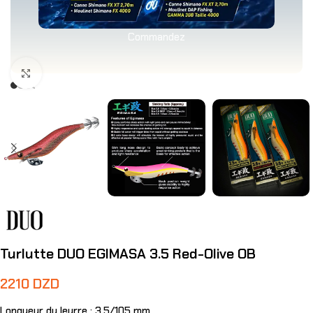
Commandez
Agrandir
Turlutte DUO EGIMASA 3.5 Red-Olive OB
2210
DZD
Longueur du leurre : 3,5/105 mm