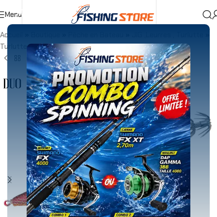
Menu
Accueil
»
Boutique
»
Pêche en Bateau
»
JIG ,Leurres , Turlutte
»
Turlutte
»
Turlutte DUO EGIMASA 3.5 Red-Olive OB