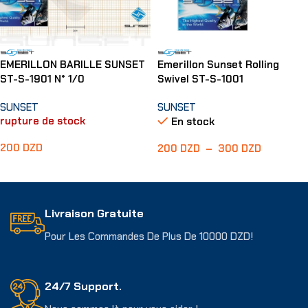
EMERILLON BARILLE SUNSET
Emerillon Sunset Rolling
ST-S-1901 N° 1/0
Swivel ST-S-1001
SUNSET
SUNSET
rupture de stock
En stock
200
DZD
200
DZD
–
300
DZD
Lire La Suite
Choix Des Options
Livraison Gratuite
Pour Les Commandes De Plus De 10000 DZD!
24/7 Support.