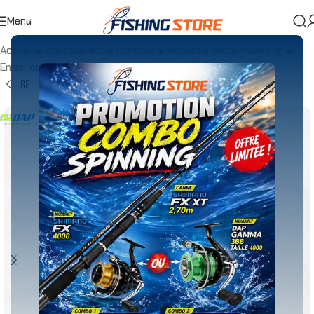
Menu
Accueil
»
Boutique
»
Surfcasting
»
Accessoires Surfcasting
»
Emerillons
»
Rolling Triangle Joint Rolling Swivels