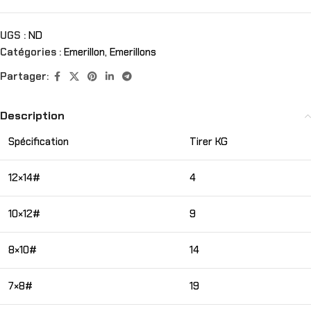
UGS :
ND
Catégories :
Emerillon
,
Emerillons
Partager:
Description
Spécification
Tirer KG
12×14#
4
10×12#
9
8×10#
14
7×8#
19