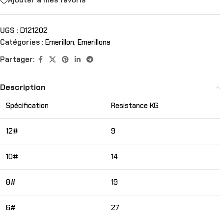
Ajouter à mes favoris
UGS :
D121202
Catégories :
Emerillon
,
Emerillons
Partager:
Description
Spécification
Resistance KG
12#
9
10#
14
8#
19
6#
27