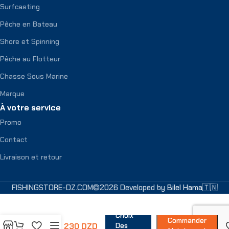
Surfcasting
Pêche en Bateau
Shore et Spinning
Pêche au Flotteur
Chasse Sous Marine
Marque
À votre service
Promo
Contact
Livraison et retour
FISHINGSTORE-DZ.COM©2026 Developed by
Bilel Hama🇹🇳
ROLLING
Choix
SWIVEL
Commander
230
DZD
W/ T-
Des