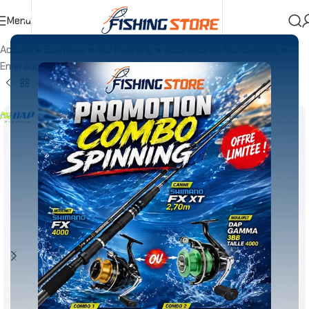
Menu
Accueil
»
Boutique
»
Surfcasting
»
Accessoires Surfcasting
»
Emerillons
»
ROLLING SWIVEL W/ T-SHAP SNAP