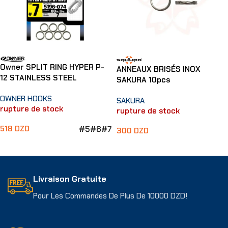
Owner SPLIT RING HYPER P-
ANNEAUX BRISÉS INOX
12 STAINLESS STEEL
SAKURA 10pcs
OWNER HOOKS
SAKURA
rupture de stock
rupture de stock
#5
#6
#7
518
DZD
300
DZD
Choix Des Options
Choix Des Options
Livraison Gratuite
Pour Les Commandes De Plus De 10000 DZD!