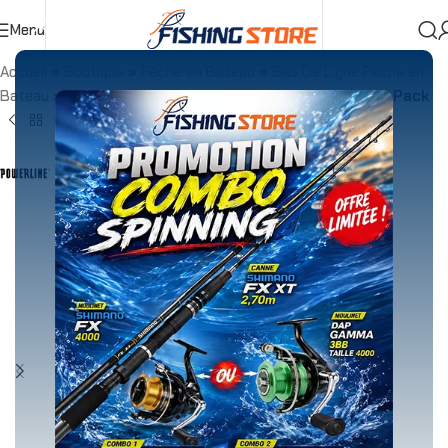
Menu
Accueil
»
Boutique
»
Pêche en Bateau
»
Bas De Ligne Pêche en
Bateau
»
Emerillon
»
Agrafe Powerline Jig Head INOX – Pack