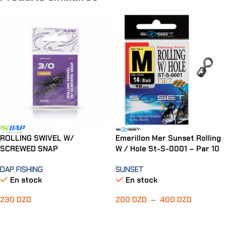
ROLLING SWIVEL W/
Emerillon Mer Sunset Rolling
SCREWED SNAP
W / Hole St-S-0001 – Par 10
DAP FISHING
SUNSET
En stock
En stock
230
DZD
200
DZD
–
400
DZD
Choix Des Options
Choix Des Options