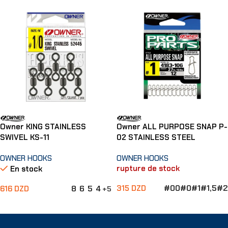
Owner KING STAINLESS
Owner ALL PURPOSE SNAP P-
SWIVEL KS-11
02 STAINLESS STEEL
OWNER HOOKS
OWNER HOOKS
rupture de stock
En stock
#00
#0
#1
#1,5
#2
315
DZD
8
6
5
4
616
DZD
+5
Choix Des Options
Choix Des Options