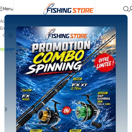
Menu
Accueil
»
Boutique
»
Surfcasting
»
Accessoires Surfcasting
»
Emerillons
»
ROLLING SWIVEL FULL INOX