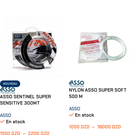
Choix Des Options
Choix Des Options
NOUVEAU
NYLON ASSO SUPER SOFT
500 M
ASSO SENTINEL SUPER
SENSITIVE 300MT
ASSO
En stock
ASSO
En stock
1050
DZD
–
16000
DZD
1550
DZD
–
2200
DZD