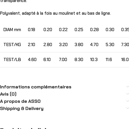
transparence.
Polyvalent, adapté à la fois au moulinet et au bas de ligne.
DIAM mm
0.18
0.20
0.22
0.25
0.28
0.30
0.3
TEST/KG
2.10
2.80
3.20
3.80
4.70
5.30
7.3
TEST/LB
4.60
6.10
7.00
8.30
10.3
11.6
16.0
Informations complémentaires
Avis (0)
A propos de ASSO
Shipping & Delivery