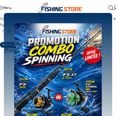
Menu
Accueil
»
Boutique
»
Pêche en Bateau
»
Tresse Et MonoFilament
»
Nylon
»
Nylon ASSO UNIVERSAL 300m
NOUVEAU