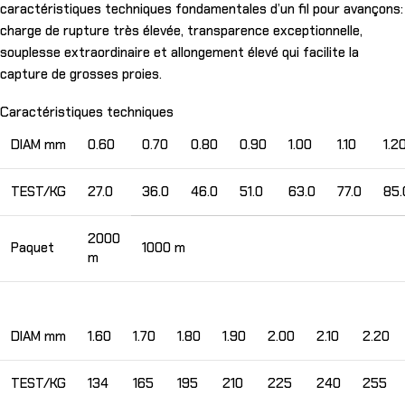
caractéristiques techniques fondamentales d’un fil pour avançons:
charge de rupture très élevée, transparence exceptionnelle,
souplesse extraordinaire et allongement élevé qui facilite la
capture de grosses proies.
Caractéristiques techniques
DIAM mm
0.60
0.70
0.80
0.90
1.00
1.10
1.2
TEST/KG
27.0
36.0
46.0
51.0
63.0
77.0
85.
2000
Paquet
1000 m
m
DIAM mm
1.60
1.70
1.80
1.90
2.00
2.10
2.20
TEST/KG
134
165
195
210
225
240
255