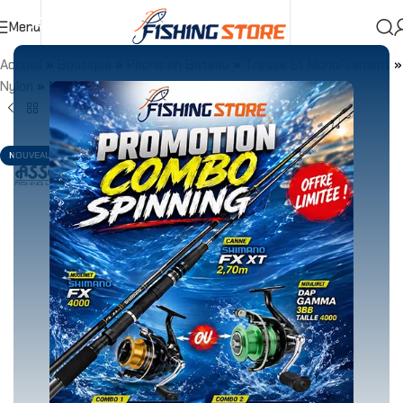
Menu
Accueil
»
Boutique
»
Pêche en Bateau
»
Tresse Et MonoFilament
»
Nylon
»
NYLON ASSO LEADER 500 M
NOUVEAU