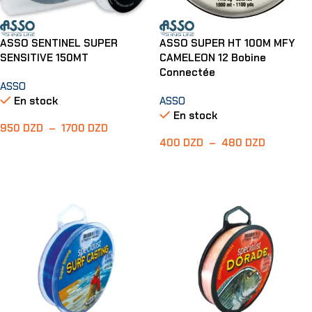
ASSO SENTINEL SUPER
ASSO SUPER HT 100M MFY
SENSITIVE 150MT
CAMELEON 12 Bobine
Connectée
ASSO
En stock
ASSO
En stock
950
DZD
–
1700
DZD
400
DZD
–
480
DZD
Choix Des Options
Choix Des Options