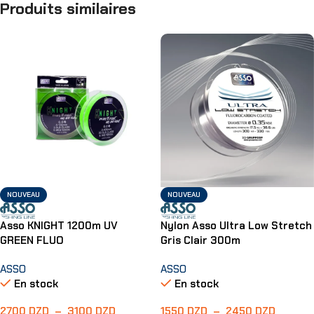
Produits similaires
NOUVEAU
NOUVEAU
Asso KNIGHT 1200m UV
Nylon Asso Ultra Low Stretch
GREEN FLUO
Gris Clair 300m
ASSO
ASSO
En stock
En stock
2700
DZD
–
3100
DZD
1550
DZD
–
2450
DZD