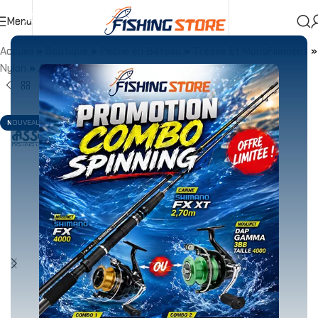
Menu
Accueil
»
Boutique
»
Pêche en Bateau
»
Tresse Et MonoFilament
»
Nylon
»
Asso KNIGHT 300m UV GREEN FLUO
NOUVEAU