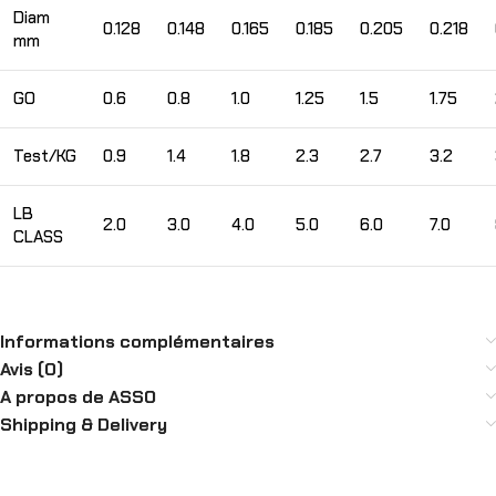
Diam
0.128
0.148
0.165
0.185
0.205
0.218
mm
GO
0.6
0.8
1.0
1.25
1.5
1.75
Test/KG
0.9
1.4
1.8
2.3
2.7
3.2
LB
2.0
3.0
4.0
5.0
6.0
7.0
CLASS
Informations complémentaires
Avis (0)
A propos de ASSO
Shipping & Delivery