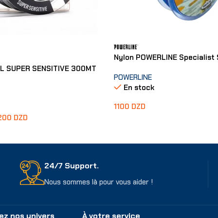
Nylon POWERLINE Specialist 
L SUPER SENSITIVE 300MT
POWERLINE
En stock
1100
DZD
200
DZD
Choix Des Options
ons
24/7 Support.
Nous sommes là pour vous aider !
ez nos univers
À votre service