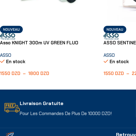
NOUVEAU
NOUVEAU
Asso KNIGHT 300m UV GREEN FLUO
ASSO SENTINE
ASSO
ASSO
En stock
En stock
1550
DZD
–
1800
DZD
1550
DZD
–
2
Choix Des Options
Choix Des Opti
Livraison Gratuite
Pour Les Commandes De Plus De 10000 DZD!
Retrouv