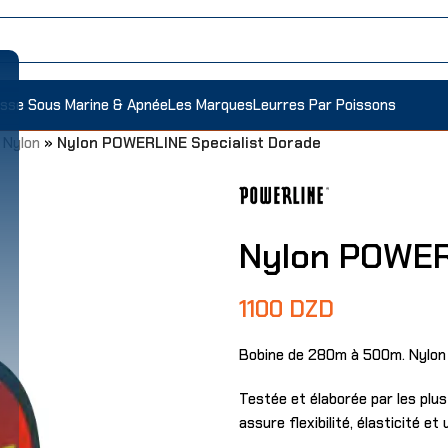
sse Sous Marine & Apnée
Les Marques
Leurres Par Poissons
»
Nylon
»
Nylon POWERLINE Specialist Dorade
Nylon POWER
1100
DZD
Bobine de 280m à 500m. Nylon
Testée et élaborée par les plu
assure flexibilité, élasticité et