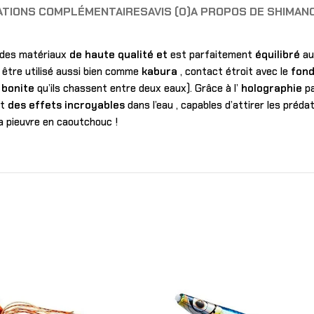
ATIONS COMPLÉMENTAIRES
AVIS (0)
A PROPOS DE SHIMAN
 des matériaux
de haute qualité
et
est parfaitement
équilibré
au
t être utilisé aussi bien comme
kabura
, contact étroit avec le
fon
t
bonite
qu’ils chassent entre deux eaux). Grâce à l’
holographie
pa
nt
des effets incroyables
dans l’eau , capables d’attirer les préd
a pieuvre en caoutchouc !