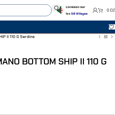
Livraison sur
0
D
les
58 Wilayas
P II 110 G Sardine
ANO BOTTOM SHIP II 110 G