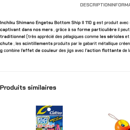
DESCRIPTION
INFORM
Inchiku Shimano Engetsu Bottom Ship II 110 g
est produit avec
captivant dans nos mers
, grâce à sa
forme particulière
il peu
traditionnel
(très apprécié des pélagiques comme
les sérioles
e
chute
; les
scintillements
produits par le gabarit métallique crée
g
combine
l’effet de couleur
des jigs avec
l’action flottante
de l
Produits similaires