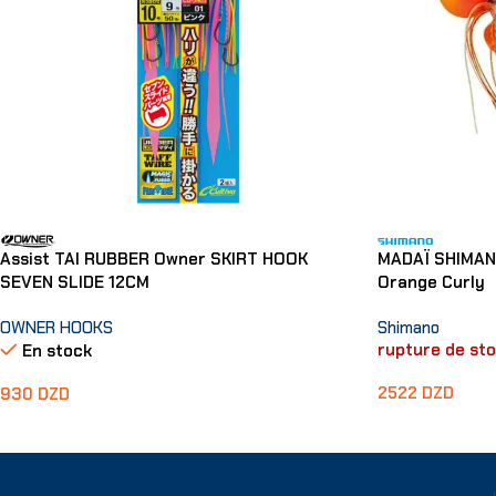
Assist TAI RUBBER Owner SKIRT HOOK
MADAÏ SHIMAN
SEVEN SLIDE 12CM
Orange Curly
OWNER HOOKS
Shimano
rupture de st
En stock
2522
DZD
930
DZD
Lire La Suite
Choix Des Options