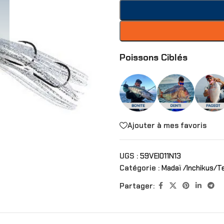
Poissons Ciblés
Ajouter à mes favoris
UGS :
59VEI011N13
Catégorie :
Madaï /Inchikus/T
Partager: