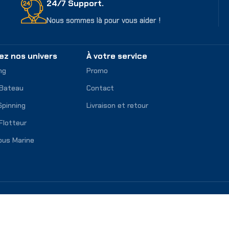
24/7 Support.
Nous sommes là pour vous aider !
ez nos univers
À votre service
ng
Promo
 Bateau
Contact
Spinning
Livraison et retour
Flotteur
ous Marine