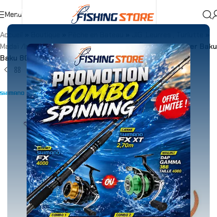
Menu
Accueil
»
Boutique
»
Pêche en Bateau
»
JIG ,Leurres , Turlutte
»
Madaï /Inchikus/Tenya/Tai Rubber
»
MADAÏ SHIMANO Tiger Baku
Baku 80GR Orange Curly