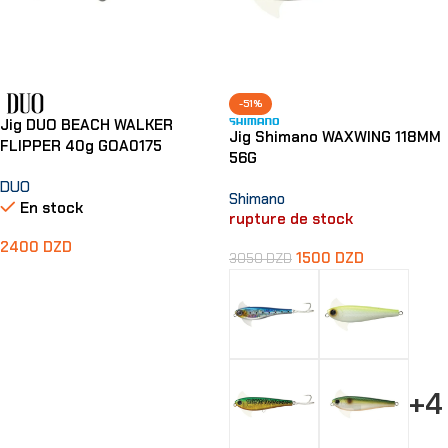
-51%
Jig DUO BEACH WALKER
Jig Shimano WAXWING 118MM
FLIPPER 40g GOA0175
56G
DUO
Shimano
En stock
rupture de stock
2400
DZD
1500
DZD
3050
DZD
Ajouter Au Panier
+4