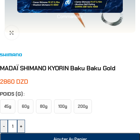
Commandez
Agrandir
MADAÏ SHIMANO KYORIN Baku Baku Gold
2860
DZD
POIDS (G)
45g
60g
80g
100g
200g
-
+
Ajouter Au Panier