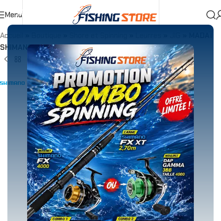
Menu
Accueil
»
Boutique
»
Shore et Spinning
»
Leurres
»
JIG
»
MADAÏ
SHIMANO KYORIN Baku Baku Gold