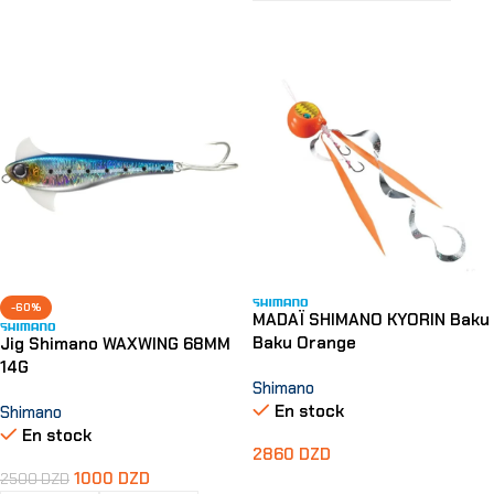
Choix Des Options
-60%
MADAÏ SHIMANO KYORIN Baku
Baku Orange
Jig Shimano WAXWING 68MM
14G
Shimano
En stock
Shimano
En stock
2860
DZD
1000
DZD
2500
DZD
Choix Des Options