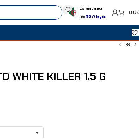
Livraison sur
0
D
les
58 Wilayas
D WHITE KILLER 1.5 G