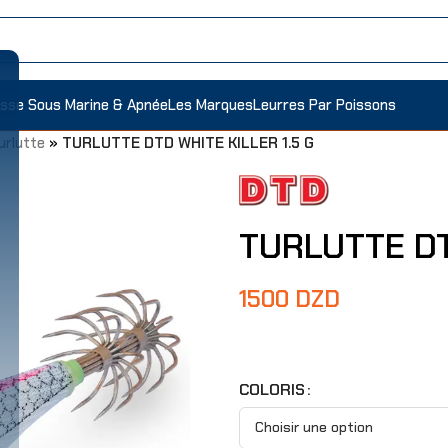
sse Sous Marine & Apnée
Les Marques
Leurres Par Poissons
urlutte
»
TURLUTTE DTD WHITE KILLER 1.5 G
TURLUTTE DT
1500
DZD
COLORIS