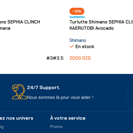
-19%
ano SEPHIA CLINCH
Turlutte Shimano SEPHIA CL
nana
KAERUTOBI Avocado
Shimano
En stock
#3
#3.5
2000
DZD
ons
Choix Des Options
24/7 Support.
Nous sommes là pour vous aider !
ez nos univers
À votre service
ng
Promo