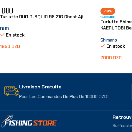
-19%
Turlutte DUO D-SQUID 95 21G Ghost Aji
Turlutte Shim
KAERUTOBI Ba
DUO
En stock
Shimano
En stock
1950
DZD
Ajouter Au Panier
2000
DZD
Choix Des Opti
Livraison Gratuite
Pour Les Commandes De Plus De 10000 DZD!
Retrouv
Surfcasti