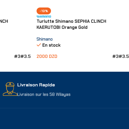
-19%
INCH
Turlutte Shimano SEPHIA CLINCH
KAERUTOBI Orange Gold
Shimano
En stock
#3
#3.5
#3
#3.5
2000
DZD
Choix Des Options
Livraison Rapide
Livraison sur les 58 Wilayas