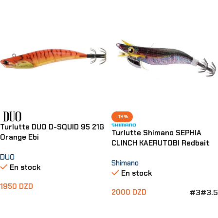
-19%
Turlutte DUO D-SQUID 95 21G
Turlutte Shimano SEPHIA
Orange Ebi
CLINCH KAERUTOBI Redbait
DUO
Shimano
En stock
En stock
1950
DZD
#3
#3.5
2000
DZD
Ajouter Au Panier
Choix Des Options