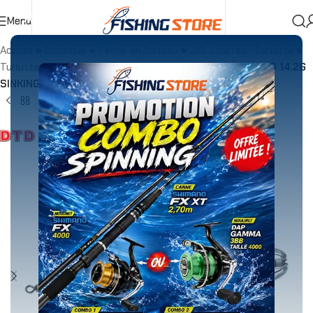
Menu
Accueil
»
Boutique
»
Pêche en Bateau
»
JIG ,Leurres , Turlutte
»
Turlutte
»
TURLUTTE DTD BALLISTIC WHITE KILLER 3.0 14.2G
SINKING