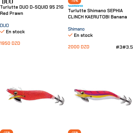
-19%
Turlutte DUO D-SQUID 95 21G
Turlutte Shimano SEPHIA
Red Prawn
CLINCH KAERUTOBI Banana
DUO
Shimano
En stock
En stock
1950
DZD
#3
#3.5
2000
DZD
Ajouter Au Panier
Choix Des Options
-19%
-19%