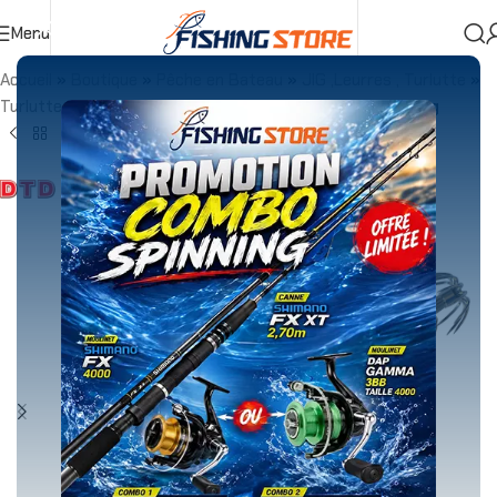
Menu
Accueil
»
Boutique
»
Pêche en Bateau
»
JIG ,Leurres , Turlutte
»
Turlutte
»
TURLUTTE DTD RED SHRIMP 3.0 96mm 14.3g