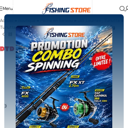
Menu
Accueil
»
Boutique
»
Pêche en Bateau
»
JIG ,Leurres , Turlutte
»
Turlutte
»
TURLUTTE DTD BALLISTIC EGI 3.0 100mm 15g