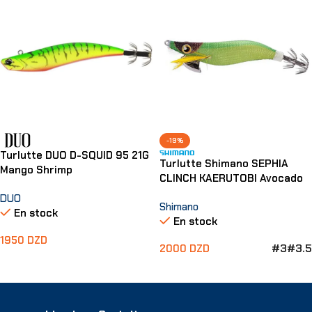
-19%
Turlutte DUO D-SQUID 95 21G
Turlutte Shimano SEPHIA
Mango Shrimp
CLINCH KAERUTOBI Avocado
DUO
Shimano
En stock
En stock
1950
DZD
#3
#3.5
2000
DZD
Ajouter Au Panier
Choix Des Options