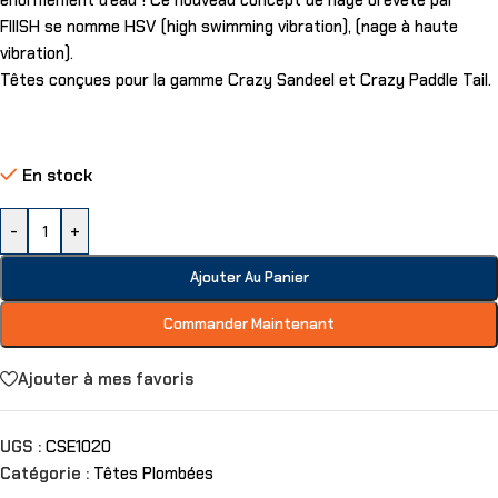
énormément d’eau ! Ce nouveau concept de nage breveté par
FIIISH se nomme HSV (high swimming vibration), (nage à haute
vibration).
Têtes conçues pour la gamme Crazy Sandeel et Crazy Paddle Tail.
En stock
-
+
Ajouter Au Panier
Commander Maintenant
Ajouter à mes favoris
UGS :
CSE1020
Catégorie :
Têtes Plombées