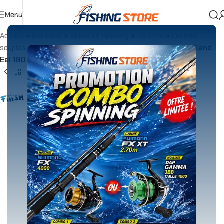
Menu
Accueil
»
Boutique
»
Shore et Spinning
»
Leurres
»
Leurres
souples
»
Têtes Plombées
»
Tête Plombée Fiiish Crazy Sand
Eel 180 OFF SHORE 35g Kaki