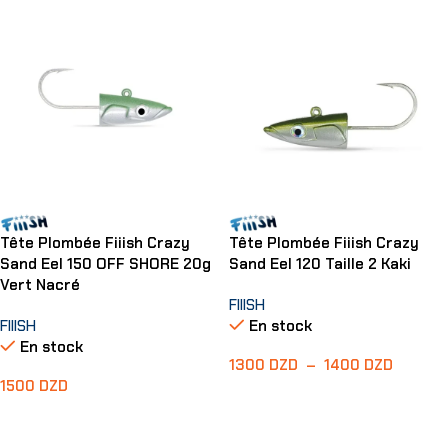
Tête Plombée Fiiish Crazy
Tête Plombée Fiiish Crazy
Sand Eel 150 OFF SHORE 20g
Sand Eel 120 Taille 2 Kaki
Vert Nacré
FIIISH
FIIISH
En stock
En stock
1300
DZD
–
1400
DZD
1500
DZD
Choix Des Options
Ajouter Au Panier