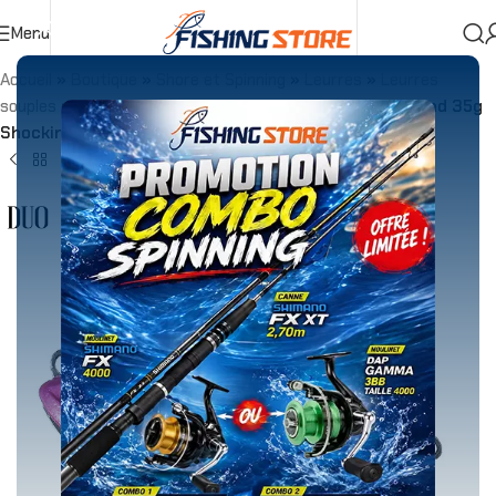
Menu
Accueil
»
Boutique
»
Shore et Spinning
»
Leurres
»
Leurres
souples
»
Têtes Plombées
»
DUO Beach Walker Haul Head 35g
Shocking Pink