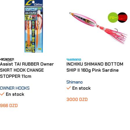
INCHIKU SHIMANO BOTTOM
Assist TAI RUBBER Owner
SHIP II 160g Pink Sardine
SKIRT HOOK CHANGE
STOPPER 11cm
Shimano
En stock
OWNER HOOKS
En stock
3000
DZD
966
DZD
Ajouter Au Panier
Choix Des Options