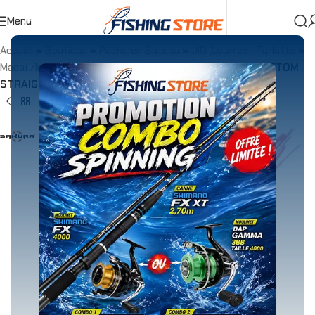
Menu
Accueil
»
Boutique
»
Pêche en Bateau
»
JIG ,Leurres , Turlutte
»
Madaï /Inchikus/Tenya/Tai Rubber
»
SAKURA TENYA BOTTOM
STRAIGHT GOLD PINK