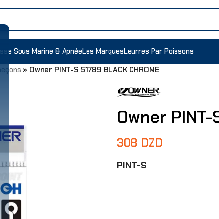
sse Sous Marine & Apnée
Les Marques
Leurres Par Poissons
eçons
»
Owner PINT-S 51789 BLACK CHROME
Owner PINT-
308
DZD
PINT-S