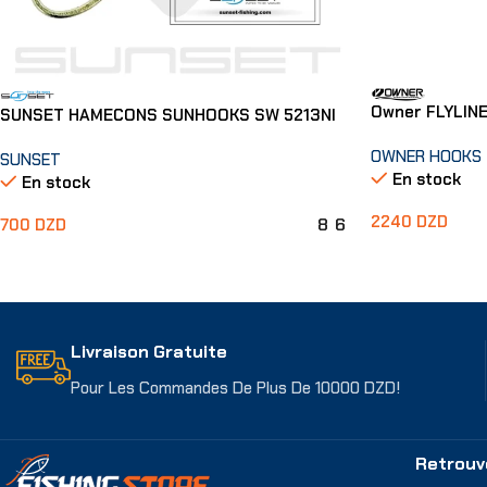
Owner FLYLINE
SUNSET HAMECONS SUNHOOKS SW 5213NI
OWNER HOOKS
SUNSET
En stock
En stock
2240
DZD
8
6
700
DZD
Choix Des Opti
Choix Des Options
Livraison Gratuite
Pour Les Commandes De Plus De 10000 DZD!
Retrouv