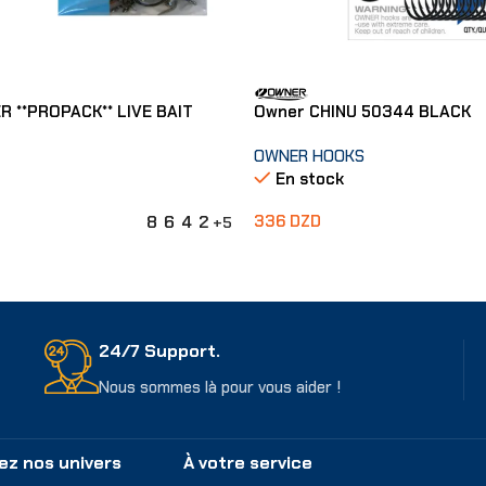
R **PROPACK** LIVE BAIT
Owner CHINU 50344 BLACK
OWNER HOOKS
En stock
8
6
4
2
336
DZD
+5
ons
Choix Des Options
24/7 Support.
Nous sommes là pour vous aider !
ez nos univers
À votre service