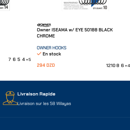
Owner ISEAMA w/ EYE 50188 BLACK
CHROME
OWNER HOOKS
En stock
7
6
5
4
+5
12
10
8
6
294
DZD
+4
Choix Des Options
Livraison Rapide
Livraison sur les 58 Wilayas