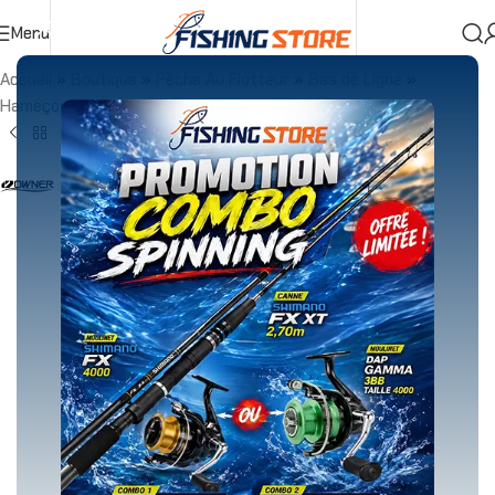
Menu
Accueil
»
Boutique
»
Pêche Au Flotteur
»
Bas de Ligne
»
Hameçons
»
Owner PIN HOOK 50922 BLACK CHROME