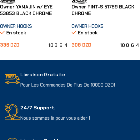
Owner YAMAJIN w/ EYE
Owner PINT-S 51789 BLACK
53853 BLACK CHROME
CHROME
OWNER HOOKS
OWNER HOOKS
En stock
En stock
10
8
6
4
10
8
6
4
336
DZD
308
DZD
Choix Des Options
Choix Des Options
Livraison Gratuite
Pour Les Commandes De Plus De 10000 DZD!
24/7 Support.
Nous sommes là pour vous aider !