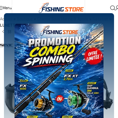
Menu
Accueil
»
Boutique
»
Chasse Sous Marine & Apnée
»
Natation
»
LUNETTE NATATION SEAC ROCKET NOIR LF