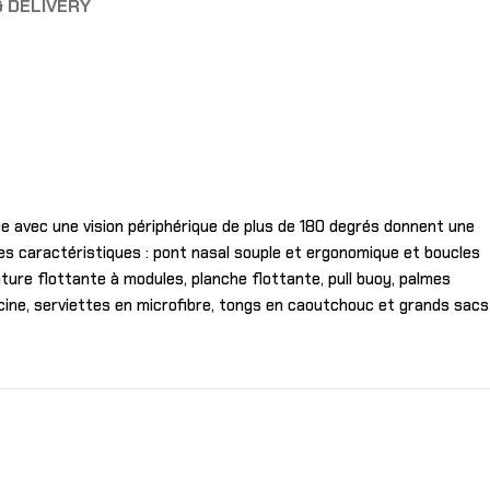
& DELIVERY
uée avec une vision périphérique de plus de 180 degrés donnent une
tres caractéristiques : pont nasal souple et ergonomique et boucles
nture flottante à modules, planche flottante, pull buoy, palmes
iscine, serviettes en microfibre, tongs en caoutchouc et grands sacs