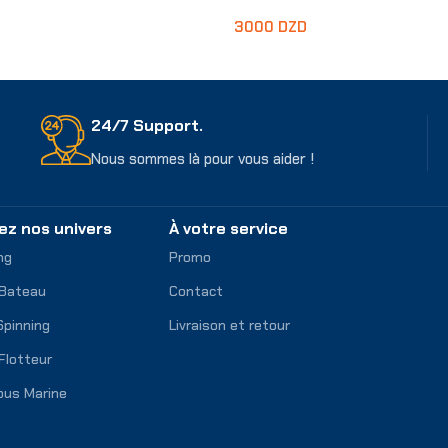
3000
DZD
Lire La Suite
24/7 Support.
Nous sommes là pour vous aider !
ez nos univers
À votre service
ng
Promo
 Bateau
Contact
Spinning
Livraison et retour
Flotteur
ous Marine