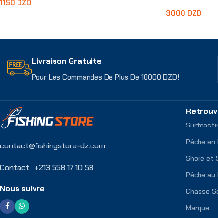
1150
DZD
3000
DZD
Lire La Suite
Lire La Suite
Livraison Gratuite
Pour Les Commandes De Plus De 10000 DZD!
Retrouv
Surfcasti
Pêche en
contact@fishingstore-dz.com
Shore et 
Contact : +213 558 17 10 58
Pêche au 
Nous suivre
Chasse S
Marque