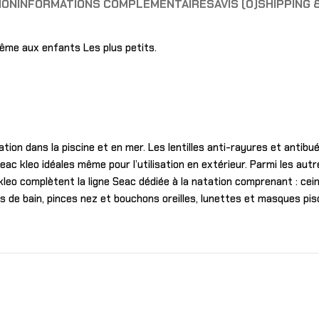
ION
INFORMATIONS COMPLÉMENTAIRES
AVIS (0)
SHIPPING 
ême aux enfants Les plus petits.
ation dans la piscine et en mer. Les lentilles anti-rayures et antib
eac kleo idéales même pour l’utilisation en extérieur. Parmi les au
kleo complètent la ligne Seac dédiée à la natation comprenant : cei
ots de bain, pinces nez et bouchons oreilles, lunettes et masques p